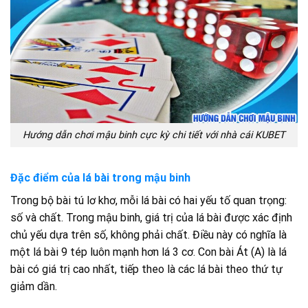
Hướng dẫn chơi mậu binh cực kỳ chi tiết với nhà cái KUBET
Đặc điểm của lá bài trong mậu binh
Trong bộ bài tú lơ khơ, mỗi lá bài có hai yếu tố quan trọng:
số và chất. Trong mậu binh, giá trị của lá bài được xác định
chủ yếu dựa trên số, không phải chất. Điều này có nghĩa là
một lá bài 9 tép luôn mạnh hơn lá 3 cơ. Con bài Át (A) là lá
bài có giá trị cao nhất, tiếp theo là các lá bài theo thứ tự
giảm dần.