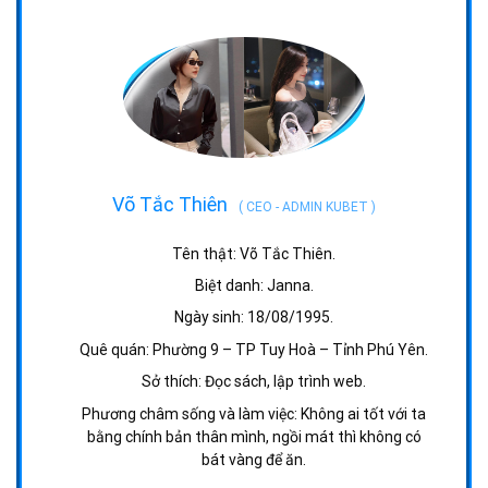
Võ Tắc Thiên
(
CEO - ADMIN KUBET
)
Tên thật: Võ Tắc Thiên.
Biệt danh: Janna.
Ngày sinh: 18/08/1995.
Quê quán: Phường 9 – TP Tuy Hoà – Tỉnh Phú Yên.
Sở thích: Đọc sách, lập trình web.
Phương châm sống và làm việc: Không ai tốt với ta
bằng chính bản thân mình, ngồi mát thì không có
bát vàng để ăn.