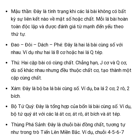
Mậu thần: Đây là tình trạng khi các lá bài không có bất
kỳ sự liên kết nào về mặt số hoặc chất. Mỗi lá bài hoàn
toàn độc lập và được đánh giá từ mạnh đến yếu theo
thứ tự.
Đao – Đôi – Dách – Phé: Đây là hai lá bài cùng số với
nhau. Ví dụ như hai lá 8 cơ hoặc hai lá Q tép.
Thú: Hai cặp bài có cùng chất. Chẳng hạn, J cơ và Q cơ,
dù số khác nhau nhưng đều thuộc chất cơ, tạo thành một
cặp cùng chất.
Xám: Đây là bộ ba lá bài cùng số. Ví dụ, ba lá 2 cơ, 2 rô, 2
bích.
Bộ Tứ Quý: Đây là tổng hợp của bốn lá bài cùng số. Ví dụ,
bộ tứ quý át với các lá át cơ, át rô, át bích và át tép.
Thùng Phá Sảnh: Đây là chuỗi bài đồng chất, tương tự
như trong trò Tiến Lên Miền Bắc. Ví dụ, chuỗi 4-5-6-7