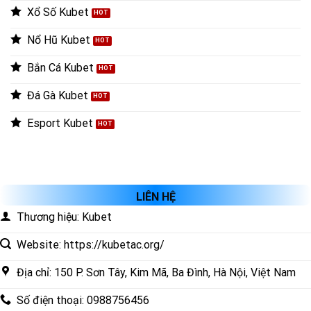
Xổ Số Kubet
Nổ Hũ Kubet
Bắn Cá Kubet
Đá Gà Kubet
Esport Kubet
LIÊN HỆ
Thương hiệu: Kubet
Website: https://kubetac.org/
Địa chỉ: 150 P. Sơn Tây, Kim Mã, Ba Đình, Hà Nội, Việt Nam
Số điện thoại: 0988756456