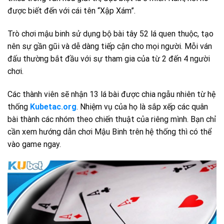
được biết đến với cái tên “Xập Xám”.
Trò chơi mậu binh sử dụng bộ bài tây 52 lá quen thuộc, tạo
nên sự gần gũi và dễ dàng tiếp cận cho mọi người. Mỗi ván
đấu thường bắt đầu với sự tham gia của từ 2 đến 4 người
chơi.
Các thành viên sẽ nhận 13 lá bài được chia ngẫu nhiên từ hệ
thống
Kubetac.org
. Nhiệm vụ của họ là sắp xếp các quân
bài thành các nhóm theo chiến thuật của riêng mình. Bạn chỉ
cần xem hướng dẫn chơi Mậu Binh trên hệ thống thì có thể
vào game ngay.