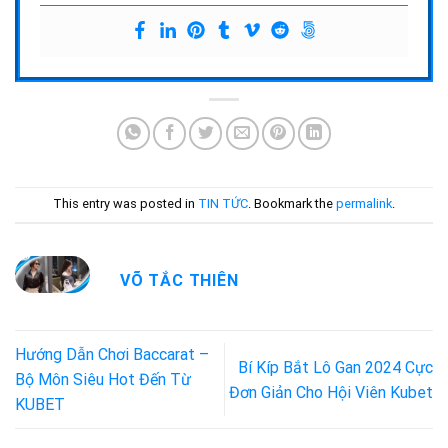
This entry was posted in
TIN TỨC
. Bookmark the
permalink
.
VÕ TẮC THIÊN
Hướng Dẫn Chơi Baccarat –
Bí Kíp Bắt Lô Gan 2024 Cực
Bộ Môn Siêu Hot Đến Từ
Đơn Giản Cho Hội Viên Kubet
KUBET