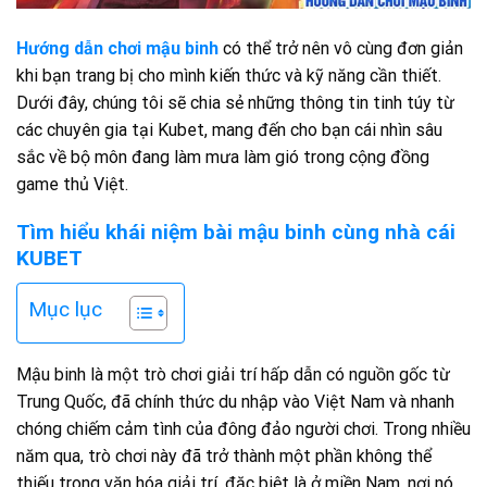
Hướng dẫn chơi mậu binh
có thể trở nên vô cùng đơn giản
khi bạn trang bị cho mình kiến thức và kỹ năng cần thiết.
Dưới đây, chúng tôi sẽ chia sẻ những thông tin tinh túy từ
các chuyên gia tại Kubet, mang đến cho bạn cái nhìn sâu
sắc về bộ môn đang làm mưa làm gió trong cộng đồng
game thủ Việt.
Tìm hiểu khái niệm bài mậu binh cùng nhà cái
KUBET
Mục lục
Mậu binh là một trò chơi giải trí hấp dẫn có nguồn gốc từ
Trung Quốc, đã chính thức du nhập vào Việt Nam và nhanh
chóng chiếm cảm tình của đông đảo người chơi. Trong nhiều
năm qua, trò chơi này đã trở thành một phần không thể
thiếu trong văn hóa giải trí, đặc biệt là ở miền Nam, nơi nó