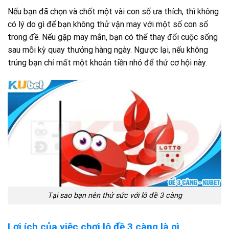
Nếu bạn đã chọn và chốt một vài con số ưa thích, thì không
có lý do gì để bạn không thử vận may với một số con số
trong đề. Nếu gặp may mắn, bạn có thể thay đổi cuộc sống
sau mỗi kỳ quay thưởng hàng ngày. Ngược lại, nếu không
trúng bạn chỉ mất một khoản tiền nhỏ để thử cơ hội này.
Tại sao bạn nên thử sức với lô đề 3 càng
Lợi ích của việc chơi lô đề 3 càng là gì