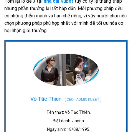
Tóm lại lô đề 3 tại
nhà cái Kubet
tuy có tỷ lệ thắng thấp
nhưng phần thưởng lại rất hấp dẫn. Mỗi phương pháp đều
có những điểm mạnh và hạn chế riêng, vì vậy người chơi nên
chọn phương pháp phù hợp nhất với mình để tối ưu hóa cơ
hội nhận giải thưởng.
Võ Tắc Thiên
(
CEO - ADMIN KUBET
)
Tên thật: Võ Tắc Thiên.
Biệt danh: Janna.
Ngày sinh: 18/08/1995.