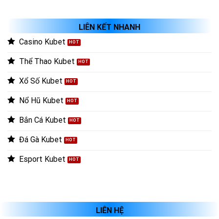
LIÊN KẾT NHANH
Casino Kubet
Thể Thao Kubet
Xổ Số Kubet
Nổ Hũ Kubet
Bắn Cá Kubet
Đá Gà Kubet
Esport Kubet
LIÊN HỆ