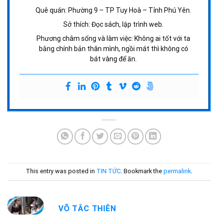
Quê quán: Phường 9 – TP Tuy Hoà – Tỉnh Phú Yên.
Sở thích: Đọc sách, lập trình web.
Phương châm sống và làm việc: Không ai tốt với ta
bằng chính bản thân mình, ngồi mát thì không có
bát vàng để ăn.
This entry was posted in
TIN TỨC
. Bookmark the
permalink
.
VÕ TẮC THIÊN