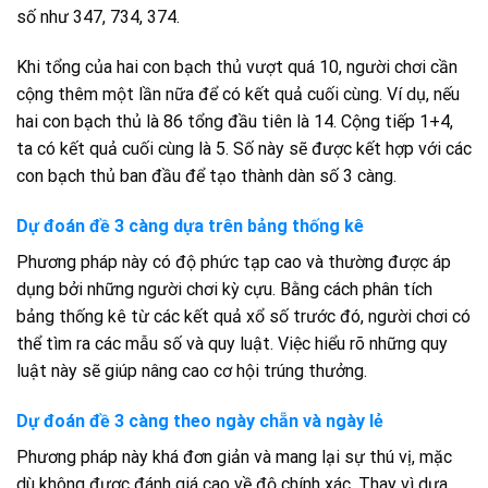
số như 347, 734, 374.
Khi tổng của hai con bạch thủ vượt quá 10, người chơi cần
cộng thêm một lần nữa để có kết quả cuối cùng. Ví dụ, nếu
hai con bạch thủ là 86 tổng đầu tiên là 14. Cộng tiếp 1+4,
ta có kết quả cuối cùng là 5. Số này sẽ được kết hợp với các
con bạch thủ ban đầu để tạo thành dàn số 3 càng.
Dự đoán đề 3 càng dựa trên bảng thống kê
Phương pháp này có độ phức tạp cao và thường được áp
dụng bởi những người chơi kỳ cựu. Bằng cách phân tích
bảng thống kê từ các kết quả xổ số trước đó, người chơi có
thể tìm ra các mẫu số và quy luật. Việc hiểu rõ những quy
luật này sẽ giúp nâng cao cơ hội trúng thưởng.
Dự đoán đề 3 càng theo ngày chẵn và ngày lẻ
Phương pháp này khá đơn giản và mang lại sự thú vị, mặc
dù không được đánh giá cao về độ chính xác. Thay vì dựa