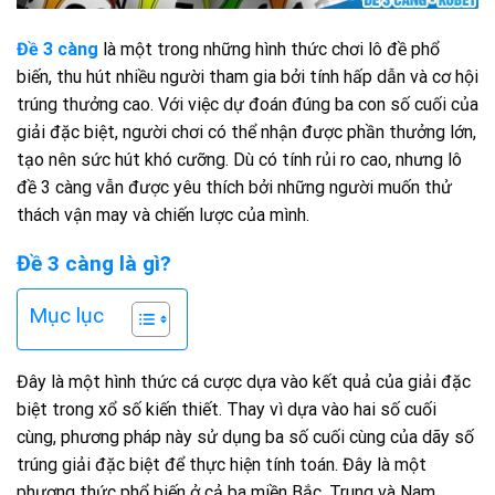
Đề 3 càng
là một trong những hình thức chơi lô đề phổ
biến, thu hút nhiều người tham gia bởi tính hấp dẫn và cơ hội
trúng thưởng cao. Với việc dự đoán đúng ba con số cuối của
giải đặc biệt, người chơi có thể nhận được phần thưởng lớn,
tạo nên sức hút khó cưỡng. Dù có tính rủi ro cao, nhưng lô
đề 3 càng vẫn được yêu thích bởi những người muốn thử
thách vận may và chiến lược của mình.
Đề 3 càng là gì?
Mục lục
Đây là một hình thức cá cược dựa vào kết quả của giải đặc
biệt trong xổ số kiến thiết. Thay vì dựa vào hai số cuối
cùng, phương pháp này sử dụng ba số cuối cùng của dãy số
trúng giải đặc biệt để thực hiện tính toán. Đây là một
phương thức phổ biến ở cả ba miền Bắc, Trung và Nam.