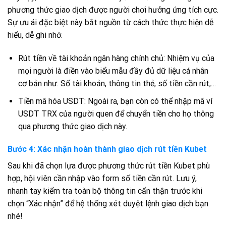
phương thức giao dịch được người chơi hưởng ứng tích cực.
Sự ưu ái đặc biệt này bắt nguồn từ cách thức thực hiện dễ
hiểu, dễ ghi nhớ.
Rút tiền về tài khoản ngân hàng chính chủ: Nhiệm vụ của
mọi người là điền vào biểu mẫu đầy đủ dữ liệu cá nhân
cơ bản như: Số tài khoản, thông tin thẻ, số tiền cần rút,…
Tiền mã hóa USDT: Ngoài ra, bạn còn có thể nhập mã ví
USDT TRX của người quen để chuyển tiền cho họ thông
qua phương thức giao dịch này.
Bước 4: Xác nhận hoàn thành giao dịch rút tiền Kubet
Sau khi đã chọn lựa được phương thức rút tiền Kubet phù
hợp, hội viên cần nhập vào form số tiền cần rút. Lưu ý,
nhanh tay kiểm tra toàn bộ thông tin cẩn thận trước khi
chọn “Xác nhận” để hệ thống xét duyệt lệnh giao dịch bạn
nhé!