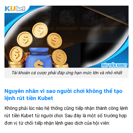
Tài khoản cá cược phải đáp ứng hạn mức lớn và nhỏ nhất
Nguyên nhân vì sao người chơi không thể tạo
lệnh rút tiền Kubet
Không phải lúc nào hệ thống cũng tiếp nhận thành công lệnh
rút tiền Kubet từ người chơi. Sau đây là một số trường hợp
đơn vị từ chối tiếp nhận lệnh giao dịch của hội viên: