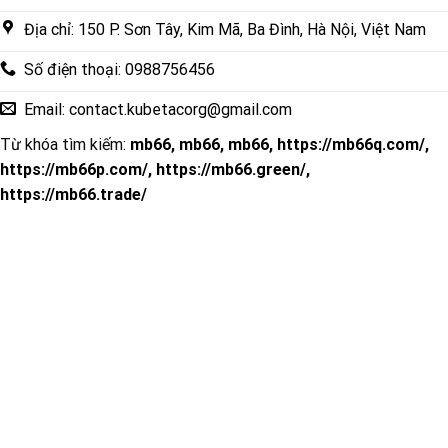
Địa chỉ: 150 P. Sơn Tây, Kim Mã, Ba Đình, Hà Nội, Việt Nam
Số điện thoại: 0988756456
Email:
contact.kubetacorg@gmail.com
Từ khóa tìm kiếm:
mb66
,
mb66
,
mb66
,
https://mb66q.com/
,
https://mb66p.com/
,
https://mb66.green/
,
https://mb66.trade/