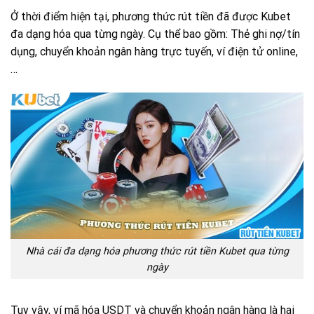
Ở thời điểm hiện tại, phương thức rút tiền đã được Kubet
đa dạng hóa qua từng ngày. Cụ thể bao gồm: Thẻ ghi nợ/tín
dụng, chuyển khoản ngân hàng trực tuyến, ví điện tử online,
…
Nhà cái đa dạng hóa phương thức rút tiền Kubet qua từng
ngày
Tuy vậy, ví mã hóa USDT và chuyển khoản ngân hàng là hai