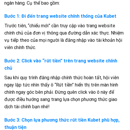
ngân hàng. Cụ thể bao gồm:
Bước 1: Đi đến trang website chính thống của Kubet
Trước tiên, “chiếu mới” cần truy cập vào trang website
chính chủ của đơn vị thông qua đường dẫn xác thực. Nhiệm
vụ tiếp theo của mọi người là đăng nhập vào tài khoản hội
viên chính thức.
Bước 2: Click vào “rút tiền” trên trang website chính
chủ
Sau khi quy trình đăng nhập chính thức hoàn tất, hội viên
ngay lập tức nhìn thấy ô “Rút tiền” hiển thị trên màn hình
chính ngay góc bên phải. Đừng quên click vào ô này để
được điều hướng sang trang lựa chọn phương thức giao
dịch tài chính bạn nhé!
Bước 3: Chọn lựa phương thức rút tiền Kubet phù hợp,
thuận tiện