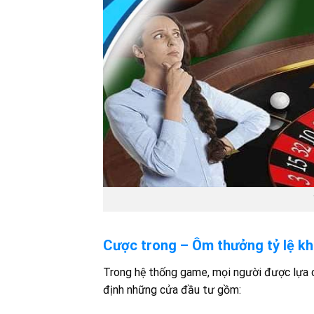
Cược trong – Ôm thưởng tỷ lệ k
Trong hệ thống game, mọi người được lựa c
định những cửa đầu tư gồm: