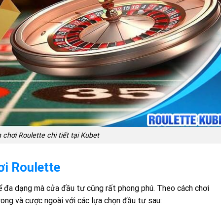
 chơi Roulette chi tiết tại Kubet
ơi Roulette
ể đa dạng mà cửa đầu tư cũng rất phong phú. Theo cách chơi
rong và cược ngoài với các lựa chọn đầu tư sau: