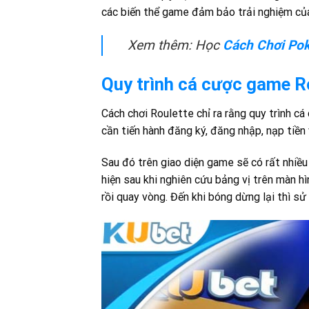
các biến thể game đảm bảo trải nghiệm của
Xem thêm: Học
Cách Chơi Pok
Quy trình cá cược game R
Cách chơi Roulette chỉ ra rằng quy trình c
cần tiến hành đăng ký, đăng nhập, nạp tiền
Sau đó trên giao diện game sẽ có rất nhiều
hiện sau khi nghiên cứu bảng vị trên màn hì
rồi quay vòng. Đến khi bóng dừng lại thì sử