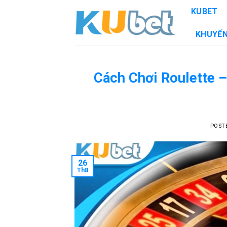
Skip
KUBET
to
content
KHUYẾN
Cách Chơi Roulette –
POST
26
Th8