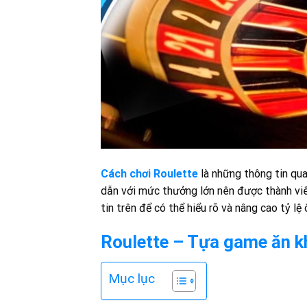
Cách chơi Roulette
là những thông tin qua
dẫn với mức thưởng lớn nên được thành viê
tin trên để có thể hiểu rõ và nâng cao tỷ l
Roulette – Tựa game ăn k
Mục lục