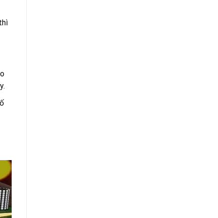
thì
ào
y.
số