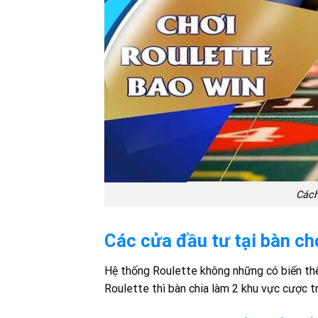
Cách
Các cửa đầu tư tại bàn ch
Hệ thống Roulette không những có biến th
Roulette thì bàn chia làm 2 khu vực cược t