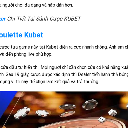
 người chơi đa dạng và hấp dẫn hơn.
er
Chi Tiết Tại Sảnh Cược KUBET
oulette Kubet
á cược tựa game này tại Kubet diễn ra cực nhanh chóng. Anh em c
 và đến phòng live phù hợp.
 cửa đầu tư hiển thị. Mọi người chỉ cần chọn cửa có khả năng xu
nh. Sau 19 giây, cược được xác định thì Dealer tiến hành thả bỏn
 dụng vị trí này để chọn làm kết quả và trả thưởng.