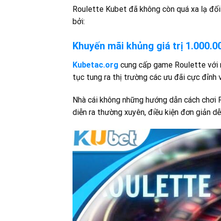
Roulette Kubet đã không còn quá xa lạ đối 
bởi:
Khuyến mãi khủng giá trị 1.000.
Kubetac.org
cung cấp game Roulette với n
tục tung ra thị trường các ưu đãi cực đỉnh vớ
Nhà cái không những hướng dẫn cách chơi R
diễn ra thường xuyên, điều kiện đơn giản d