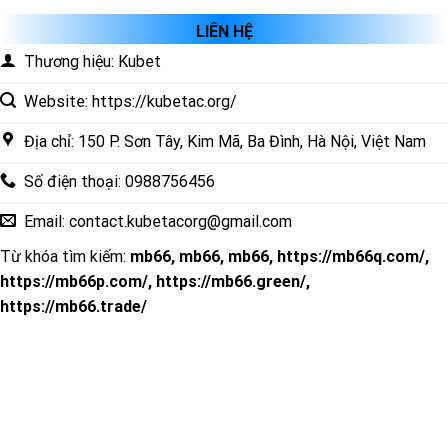
LIÊN HỆ
Thương hiệu: Kubet
Website: https://kubetac.org/
Địa chỉ: 150 P. Sơn Tây, Kim Mã, Ba Đình, Hà Nội, Việt Nam
Số điện thoại: 0988756456
Email:
contact.kubetacorg@gmail.com
Từ khóa tìm kiếm:
mb66
,
mb66
,
mb66
,
https://mb66q.com/
,
https://mb66p.com/
,
https://mb66.green/
,
https://mb66.trade/