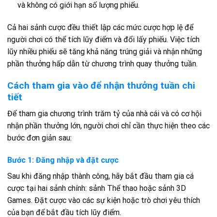
và không có giới hạn số lượng phiếu.
Cả hai sảnh cược đều thiết lập các mức cược hợp lệ để
người chơi có thể tích lũy điểm và đổi lấy phiếu. Việc tích
lũy nhiều phiếu sẽ tăng khả năng trúng giải và nhận những
phần thưởng hấp dẫn từ chương trình quay thưởng tuần.
Cách tham gia vào để nhận thưởng tuần chi
tiết
Để tham gia chương trình trăm tỷ của nhà cái và có cơ hội
nhận phần thưởng lớn, người chơi chỉ cần thực hiện theo các
bước đơn giản sau:
Bước 1: Đăng nhập và đặt cược
Sau khi đăng nhập thành công, hãy bắt đầu tham gia cá
cược tại hai sảnh chính: sảnh Thể thao hoặc sảnh 3D
Games. Đặt cược vào các sự kiện hoặc trò chơi yêu thích
của bạn để bắt đầu tích lũy điểm.