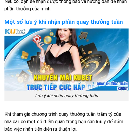
Nếu có, bạn sẽ nhận được thông báo và hướng dẫn để nhận
phần thưởng của mình.
Một số lưu ý khi nhận phần quay thưởng tuần
Lưu ý khi nhận quay thưởng tuần
Khi tham gia chương trình quay thưởng tuần trăm tỷ của
nhà cái, có một số điểm quan trọng bạn cần lưu ý để đảm
bảo việc nhận tiền diễn ra thuận lợi: