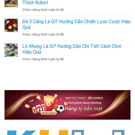
–
game
Thích Kubet
Cho
Chinh
tại
Người
ở
Chức năng bình luận bị tắt
Phục
nhà
Chơi
Đá
Đỉnh
cái
Gà
Đề 3 Càng Là Gì? Hướng Dẫn Chiến Lược Cược Hiệu
Cao
Kubet
Thomo
Thể
Quả
Là
Thao
ở
Chức năng bình luận bị tắt
Gì?
Điện
Đề
Khám
Tử
3
Lô Khung Là Gì? Hướng Dẫn Chi Tiết Cách Chơi
Phá
Càng
Sân
Hiệu Quả
Là
Đấu
ở
Chức năng bình luận bị tắt
Gì?
Được
Lô
Hướng
Yêu
Khung
Dẫn
Thích
Là
Chiến
Kubet
Gì?
Lược
Hướng
Cược
Dẫn
Hiệu
Chi
Quả
Tiết
Cách
Chơi
Hiệu
Quả