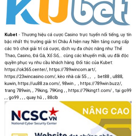
Kubet
- Thương hiệu cá cược Casino trực tuyến nổi tiếng, uy tín
bậc nhất thị trường giải trí Châu Á hiện nay. Nền tảng cung cấp
các trò chơi giải trí cá cược, dịch vụ đa chức năng như Thể
Thao, Casino, Đá Gà, Xổ Số,... cùng các khuyến mãi, ưu đãi độc
quyền phục vụ nhu cầu khách hàng. Đối tác của Kubet:
https://ok365.center/
,
https://789wincom.art/
,
https://23wincasino.com/
,
kèo nhà cái 55
, , ,
bet88
,
u888
,
kuwin
,
https://uu88.za.com/
,
98win
, ,
https://789win.buzz/
,
trang 789win
, ,
79king
,
79King
, ,
https://79kingt1.com/
,
tại go99
, ,
go99
, , ,
quay hũ
, ,
88clb