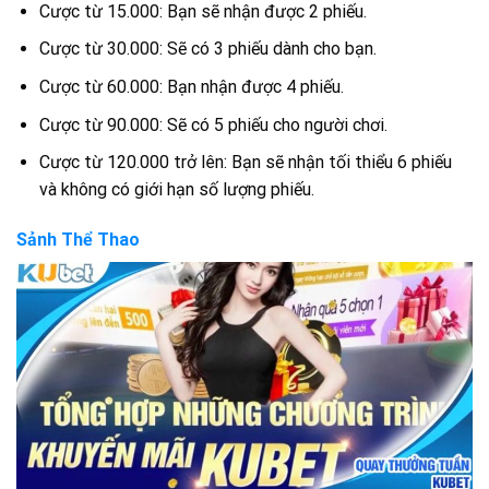
Cược từ 15.000: Bạn sẽ nhận được 2 phiếu.
Cược từ 30.000: Sẽ có 3 phiếu dành cho bạn.
Cược từ 60.000: Bạn nhận được 4 phiếu.
Cược từ 90.000: Sẽ có 5 phiếu cho người chơi.
Cược từ 120.000 trở lên: Bạn sẽ nhận tối thiểu 6 phiếu
và không có giới hạn số lượng phiếu.
Sảnh Thể Thao