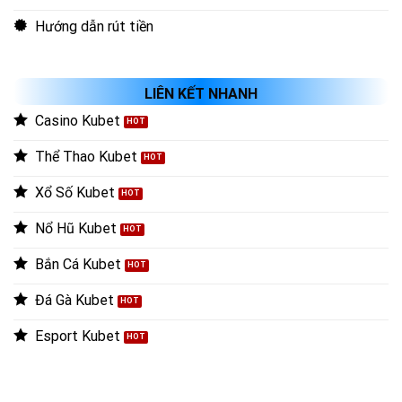
Hướng dẫn rút tiền
LIÊN KẾT NHANH
Casino Kubet
Thể Thao Kubet
Xổ Số Kubet
Nổ Hũ Kubet
Bắn Cá Kubet
Đá Gà Kubet
Esport Kubet