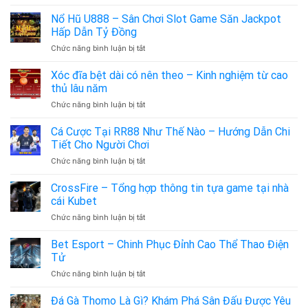
Bắn
cao
Cá
Nổ Hũ U888 – Sân Chơi Slot Game Săn Jackpot
chiến
Go8
thuật,
Hấp Dẫn Tỷ Đồng
–
thách
ở
Chức năng bình luận bị tắt
Săn
thức
Nổ
Thưởng
mọi
Hũ
Xóc đĩa bệt dài có nên theo – Kinh nghiệm từ cao
Cực
cao
U888
Đã,
thủ lâu năm
thủ
–
Trúng
ở
Chức năng bình luận bị tắt
Sân
Lớn
Xóc
Chơi
Mỗi
đĩa
Cá Cược Tại RR88 Như Thế Nào – Hướng Dẫn Chi
Slot
Ngày
bệt
Game
Tiết Cho Người Chơi
dài
Săn
ở
Chức năng bình luận bị tắt
có
Jackpot
Cá
nên
Hấp
Cược
CrossFire – Tổng hợp thông tin tựa game tại nhà
theo
Dẫn
Tại
–
cái Kubet
Tỷ
RR88
Kinh
Đồng
ở
Chức năng bình luận bị tắt
Như
nghiệm
CrossFire
Thế
từ
–
Bet Esport – Chinh Phục Đỉnh Cao Thể Thao Điện
Nào
cao
Tổng
–
Tử
thủ
hợp
Hướng
lâu
ở
Chức năng bình luận bị tắt
thông
Dẫn
năm
Bet
tin
Chi
Esport
Đá Gà Thomo Là Gì? Khám Phá Sân Đấu Được Yêu
tựa
Tiết