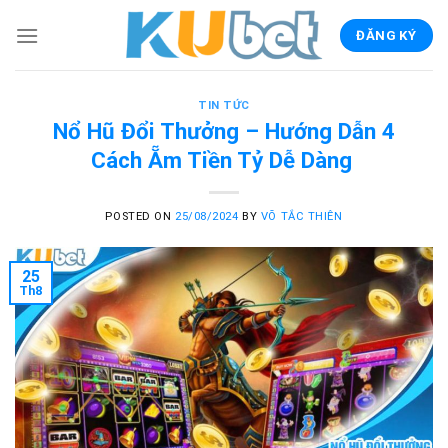
Skip
to
ĐĂNG KÝ
content
TIN TỨC
Nổ Hũ Đổi Thưởng – Hướng Dẫn 4
Cách Ẵm Tiền Tỷ Dễ Dàng
POSTED ON
25/08/2024
BY
VÕ TẮC THIÊN
25
Th8