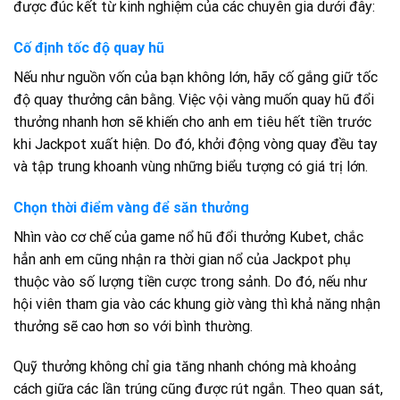
được đúc kết từ kinh nghiệm của các chuyên gia dưới đây:
Cố định tốc độ quay hũ
Nếu như nguồn vốn của bạn không lớn, hãy cố gắng giữ tốc
độ quay thưởng cân bằng. Việc vội vàng muốn quay hũ đổi
thưởng nhanh hơn sẽ khiến cho anh em tiêu hết tiền trước
khi Jackpot xuất hiện. Do đó, khởi động vòng quay đều tay
và tập trung khoanh vùng những biểu tượng có giá trị lớn.
Chọn thời điểm vàng để săn thưởng
Nhìn vào cơ chế của game nổ hũ đổi thưởng Kubet, chắc
hẳn anh em cũng nhận ra thời gian nổ của Jackpot phụ
thuộc vào số lượng tiền cược trong sảnh. Do đó, nếu như
hội viên tham gia vào các khung giờ vàng thì khả năng nhận
thưởng sẽ cao hơn so với bình thường.
Quỹ thưởng không chỉ gia tăng nhanh chóng mà khoảng
cách giữa các lần trúng cũng được rút ngắn. Theo quan sát,