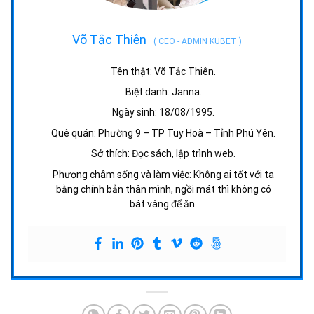
Võ Tắc Thiên
(
CEO - ADMIN KUBET
)
Tên thật: Võ Tắc Thiên.
Biệt danh: Janna.
Ngày sinh: 18/08/1995.
Quê quán: Phường 9 – TP Tuy Hoà – Tỉnh Phú Yên.
Sở thích: Đọc sách, lập trình web.
Phương châm sống và làm việc: Không ai tốt với ta
bằng chính bản thân mình, ngồi mát thì không có
bát vàng để ăn.