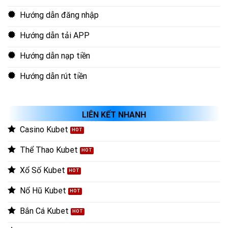
Hướng dẫn đăng nhập
Hướng dẫn tải APP
Hướng dẫn nạp tiền
Hướng dẫn rút tiền
LIÊN KẾT NHANH
Casino Kubet
Thể Thao Kubet
Xổ Số Kubet
Nổ Hũ Kubet
Bắn Cá Kubet