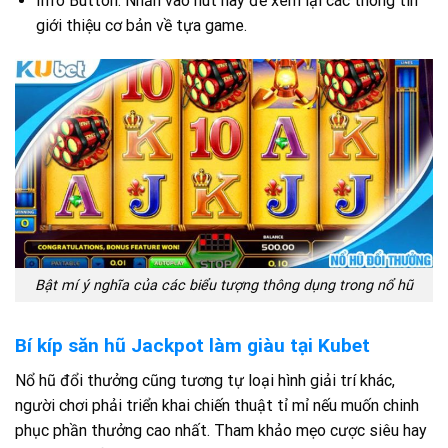
Info Button: Nhấn vào nút này để xem lại các thông tin
giới thiệu cơ bản về tựa game.
Bật mí ý nghĩa của các biểu tượng thông dụng trong nổ hũ
Bí kíp săn hũ Jackpot làm giàu tại Kubet
Nổ hũ đổi thưởng cũng tương tự loại hình giải trí khác,
người chơi phải triển khai chiến thuật tỉ mỉ nếu muốn chinh
phục phần thưởng cao nhất. Tham khảo mẹo cược siêu hay