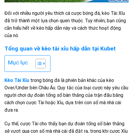
Đối với nhiều người yêu thích cá cược bóng đá, kèo Tài Xỉu
đã trở thành một lựa chọn quen thuộc. Tuy nhiên, bạn cũng
cần hiểu hết về kèo hấp dẫn này và cách thức hoạt động
của nó.
Tổng quan về kèo tài xỉu hấp dẫn tại Kubet
Mục lục
Kèo Tài Xỉu
trong bóng đá là phiên bản khác của kèo
Over/Under bên Châu Âu. Quy tắc của loại cược này yêu cầu
người chơi dự đoán tổng số bàn thắng của trận đấu bằng
cách chọn cược Tài hoặc Xỉu, dựa trên con số mà nhà cái
đưa ra.
Cụ thể, cược Tài cho thấy bạn dự đoán tổng số bàn thắng
sẽ vượt qua con số mà nhà cái đã đặt ra, trong khi cược Xỉu