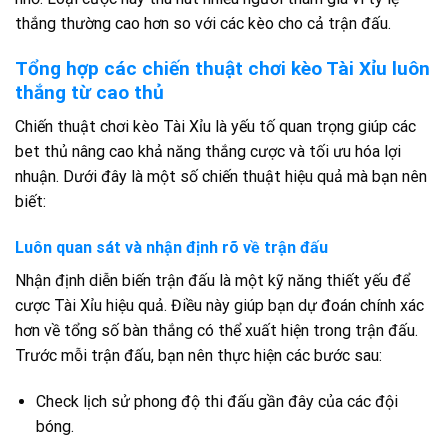
thắng thường cao hơn so với các kèo cho cả trận đấu.
Tổng hợp các chiến thuật chơi kèo Tài Xỉu luôn
thắng từ cao thủ
Chiến thuật chơi kèo Tài Xỉu là yếu tố quan trọng giúp các
bet thủ nâng cao khả năng thắng cược và tối ưu hóa lợi
nhuận. Dưới đây là một số chiến thuật hiệu quả mà bạn nên
biết:
Luôn quan sát và nhận định rõ về trận đấu
Nhận định diễn biến trận đấu là một kỹ năng thiết yếu để
cược Tài Xỉu hiệu quả. Điều này giúp bạn dự đoán chính xác
hơn về tổng số bàn thắng có thể xuất hiện trong trận đấu.
Trước mỗi trận đấu, bạn nên thực hiện các bước sau:
Check lịch sử phong độ thi đấu gần đây của các đội
bóng.