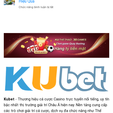
Hiệu Quả
Là
Đấu
ở
Chức năng bình luận bị tắt
Gì?
Được
Lô
Hướng
Yêu
Khung
Dẫn
Thích
Là
Chiến
Kubet
Gì?
Lược
Hướng
Cược
Dẫn
Hiệu
Chi
Quả
Tiết
Cách
Chơi
Hiệu
Quả
Kubet
- Thương hiệu cá cược Casino trực tuyến nổi tiếng, uy tín
bậc nhất thị trường giải trí Châu Á hiện nay. Nền tảng cung cấp
các trò chơi giải trí cá cược, dịch vụ đa chức năng như Thể