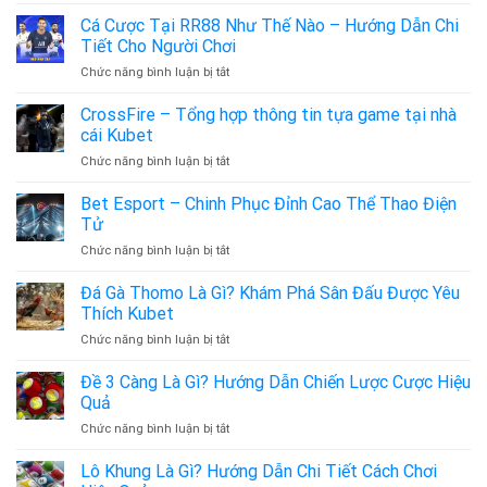
Xóc
Chơi
Mỗi
đĩa
Cá Cược Tại RR88 Như Thế Nào – Hướng Dẫn Chi
Slot
Ngày
bệt
Game
Tiết Cho Người Chơi
dài
Săn
ở
Chức năng bình luận bị tắt
có
Jackpot
Cá
nên
Hấp
Cược
CrossFire – Tổng hợp thông tin tựa game tại nhà
theo
Dẫn
Tại
–
cái Kubet
Tỷ
RR88
Kinh
Đồng
ở
Chức năng bình luận bị tắt
Như
nghiệm
CrossFire
Thế
từ
–
Bet Esport – Chinh Phục Đỉnh Cao Thể Thao Điện
Nào
cao
Tổng
–
Tử
thủ
hợp
Hướng
lâu
ở
Chức năng bình luận bị tắt
thông
Dẫn
năm
Bet
tin
Chi
Esport
Đá Gà Thomo Là Gì? Khám Phá Sân Đấu Được Yêu
tựa
Tiết
–
game
Thích Kubet
Cho
Chinh
tại
Người
ở
Chức năng bình luận bị tắt
Phục
nhà
Chơi
Đá
Đỉnh
cái
Gà
Đề 3 Càng Là Gì? Hướng Dẫn Chiến Lược Cược Hiệu
Cao
Kubet
Thomo
Thể
Quả
Là
Thao
ở
Chức năng bình luận bị tắt
Gì?
Điện
Đề
Khám
Tử
3
Lô Khung Là Gì? Hướng Dẫn Chi Tiết Cách Chơi
Phá
Càng
Sân