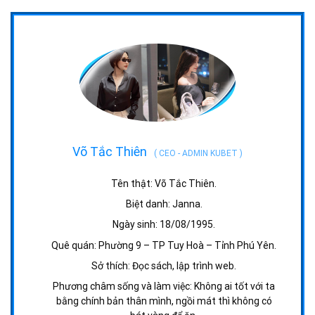
Võ Tắc Thiên
(
CEO - ADMIN KUBET
)
Tên thật: Võ Tắc Thiên.
Biệt danh: Janna.
Ngày sinh: 18/08/1995.
Quê quán: Phường 9 – TP Tuy Hoà – Tỉnh Phú Yên.
Sở thích: Đọc sách, lập trình web.
Phương châm sống và làm việc: Không ai tốt với ta
bằng chính bản thân mình, ngồi mát thì không có